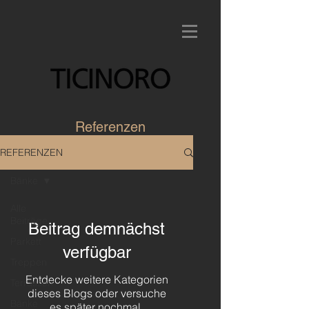
Referenzen
REFERENZEN
Bänke
Alle
Beiträge
Beitrag demnächst
Parkett
verfügbar
Treppen
Entdecke weitere Kategorien
Terrassen
dieses Blogs oder versuche
Bänke
es später nochmal.