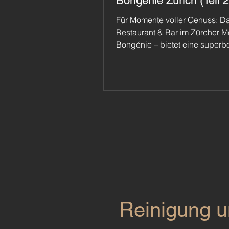
Bongénie Zürich (Teil 2
Für Momente voller Genuss: Da
Restaurant & Bar im Zürcher 
Bongénie – bietet eine superb
eccellente Gastronomie auf fe
Niveau. Perfektioniert wurde d
and Feel durch den Parkettbo
TRECCIO Futuro Terra von Tici
Zwischen Luxus-Fashion und 
Termin präsentiert sich an der 
Bahnhofstrasse ein Bild voller 
emozionie.
Reinigung u