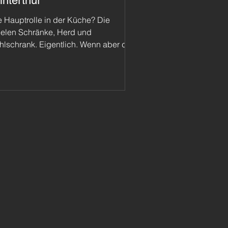
nterthur
e Hauptrolle in der Küche? Die
ielen Schränke, Herd und
hlschrank. Eigentlich. Wenn aber das
ssergewöhnliche Parkett Ticinoro
DO Terra verlegt wird, haben viele
r noch Augen für den Boden. Das
gte sich kürzlich bei einer
ivatwohnung in Winterthur.