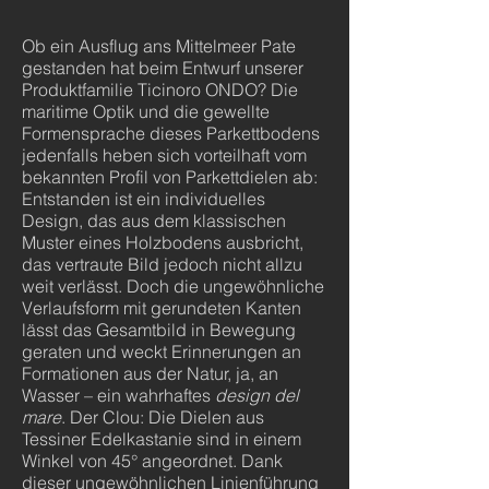
Ob ein Ausflug ans Mittelmeer Pate
gestanden hat beim Entwurf unserer
Produktfamilie Ticinoro ONDO? Die
maritime Optik und die gewellte
Formensprache dieses Parkettbodens
jedenfalls heben sich vorteilhaft vom
bekannten Profil von Parkettdielen ab:
Entstanden ist ein individuelles
Design, das aus dem klassischen
Muster eines Holzbodens ausbricht,
das vertraute Bild jedoch nicht allzu
weit verlässt. Doch die ungewöhnliche
Verlaufsform mit gerundeten Kanten
lässt das Gesamtbild in Bewegung
geraten und weckt Erinnerungen an
Formationen aus der Natur, ja, an
Wasser – ein wahrhaftes
design del
mare
. Der Clou: Die Dielen aus
Tessiner Edelkastanie sind in einem
Winkel von 45° angeordnet. Dank
dieser ungewöhnlichen Linienführung