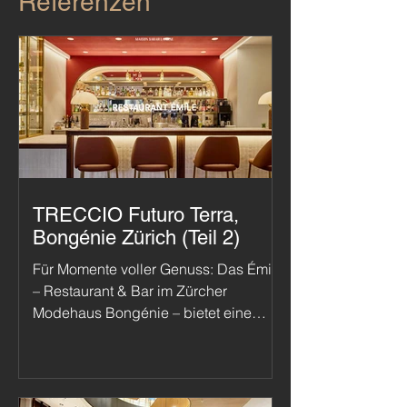
Referenzen
TRECCIO Futuro Terra,
Bongénie Zürich (Teil 2)
Für Momente voller Genuss: Das Émile
– Restaurant & Bar im Zürcher
Modehaus Bongénie – bietet eine
superbo ed eccellente Gastronomie
auf feinstem Niveau. Perfektioniert
wurde das Look and Feel durch den
Parkettboden TRECCIO Futuro Terra