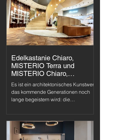
von Ticinoro. Zwischen Luxus-Fashion
und Business-Termin präsentiert sich
an der beliebten Bahnhofstrasse ein
Bild voller estetica e emozionie.
Edelkastanie Chiaro,
MISTERIO Terra und
MISTERIO Chiaro,
Bongénie Zürich
Es ist ein architektonisches Kunstwerk,
das kommende Generationen noch
lange begeistern wird: die
wundervolle Gesamtkomposition aus
Treppen und Böden von Ticinoro im
exklusiven Modehaus Bongénie in
Zürich. Ein runder Baukörper gab die
Formensprache vor, MISTERIO und