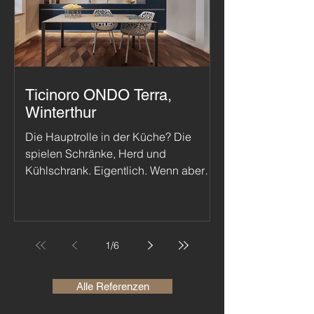
eine Wendeltreppe aus Edelkastanie
verwandelten die Verkaufsflächen in
ein einzigartiges Erlebnis.
Ticinoro ONDO Terra,
Winterthur
Die Hauptrolle in der Küche? Die
spielen Schränke, Herd und
Kühlschrank. Eigentlich. Wenn aber
das aussergewöhnliche Parkett
Ticinoro ONDO Terra verlegt wird,
haben viele nur noch Augen für den
Boden. Das zeigte sich kürzlich bei
1
/
6
einer Privatwohnung in Winterthur.
Alle Referenzen