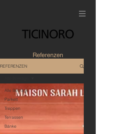
Referenzen
REFERENZEN
Alle Beiträge
Alle Beiträge
Parkett
Treppen
Terrassen
Bänke