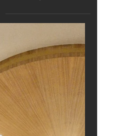
– Restaurant & Bar im Zürcher
Modehaus Bongénie – bietet eine
superbo ed eccellente Gastronomie
auf feinstem Niveau. Perfektioniert
wurde das Look and Feel durch den
Parkettboden TRECCIO Futuro Terra
von Ticinoro. Zwischen Luxus-Fashion
und Business-Termin präsentiert sich
an der beliebten Bahnhofstrasse ein
Bild voller estetica e emozionie.