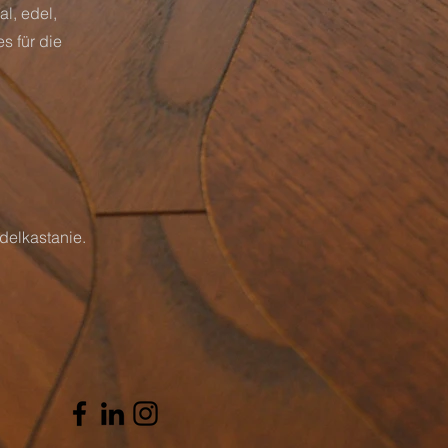
al, edel,
s für die
delkastanie.