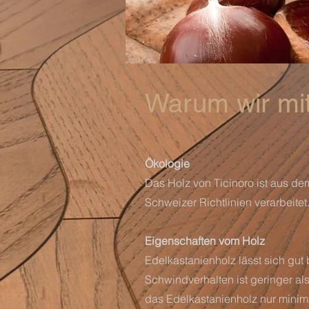
Warum wir mit
Ökologie
Das Holz von Ticinoro ist aus de
Schweizer Richtlinien verarbeitet
Eigenschaften vom Holz
Edelkastanienholz lässt sich gut
Schwindverhalten ist geringer als
das Edelkastanienholz nur minim