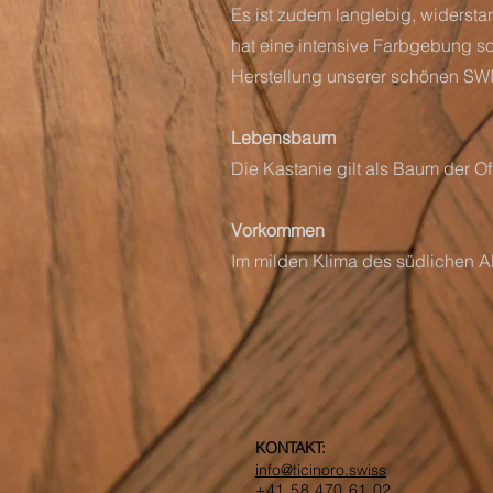
Es ist zudem langlebig, widerstan
hat eine intensive Farbgebung s
Herstellung unserer schönen S
Lebensbaum
Die Kastanie gilt als Baum der Of
Vorkommen
Im milden Klima des südlichen 
KONTAKT:
info@ticinoro.swiss
+41 58 470 61 02