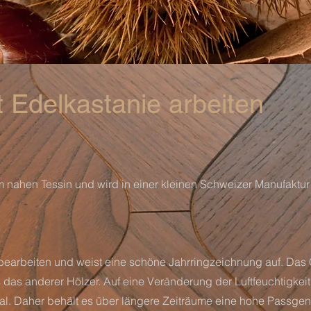
 Edelkastanie arbeiten
m nahen Tessin und wird in einer kleinen Schweizer Manufaktu
.
 bearbeiten und weist eine schöne Jahrringzeichnung auf. Das 
 das anderer Hölzer. Auf eine Veränderung der Luftfeuchtigkeit
al. Daher behält es über längere Zeiträume eine hohe Passgen