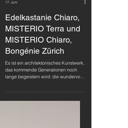
17. Juni
Edelkastanie Chiaro,
MISTERIO Terra und
MISTERIO Chiaro,
Bongénie Zürich
Es ist ein architektonisches Kunstwerk,
das kommende Generationen noch
lange begeistern wird: die wundervolle
Gesamtkomposition aus Treppen und
Böden von Ticinoro im exklusiven
Modehaus Bongénie in Zürich. Ein
runder Baukörper gab die
Formensprache vor, MISTERIO und