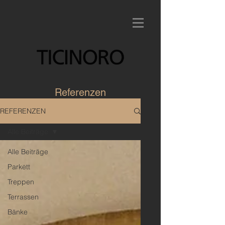
Referenzen
REFERENZEN
Alle Beiträge
Alle Beiträge
Parkett
Treppen
Terrassen
Bänke